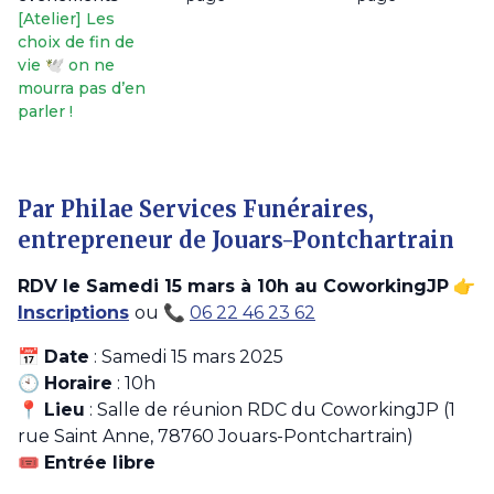
[Atelier] Les
choix de fin de
vie 🕊️ on ne
mourra pas d’en
parler !
Par Philae Services Funéraires,
entrepreneur de Jouars-Pontchartrain
RDV le Samedi 15 mars à 10h au CoworkingJP
👉
Inscriptions
ou 📞
06 22 46 23 62
📅
Date
: Samedi 15 mars 2025
🕙
Horaire
: 10h
📍
Lieu
: Salle de réunion RDC du CoworkingJP (1
rue Saint Anne, 78760 Jouars-Pontchartrain)
🎟️
Entrée libre