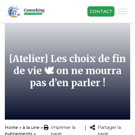
CONTACT
[Atelier] Les choix de fin
de vie 🕊️ on ne mourra
pas d’en parler !
Home
»
à la une
»
Imprimer la
Partager la
|
évènements
»
page
page